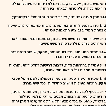
השימוש באתר, ייעשה רק בהתאם למדיניות פרטיות זו או לפי
הוראות כל דין, ולמטרות הבאות, בין היתר:
3.1.1 מתן מענה לפניותיך, יצירת קשר חוזר וטיפול בבקשותיך;
3.1.2 ניהול, תפעול ותחזוקת האתר, לרבות מניעת תקלות, שיפור
אבטחת המידע וביצוע התאמות טכניות;
3.1.3 שיפור חוויית המשתמש באתר, התאמת תכני האתר ו/או
השירותים לצרכים ולהעדפות המשתמשים;
3.1.4 ניתוח סטטיסטי, מדידת חשיפה, מחקר, שיפור השירותים
והתכנים המוצעים על ידי החברה;
3.1.5 עמידה בהוראות הדין, לרבות דרישות רגולטוריות, הוראות
רשויות מוסמכות וכל הוראת חוק אחרת;
3.1.6 שמירת תיעוד פנימי של פניות ופעולות לשם ניהול עסקי
תקין, הוכחת פעילות ויישוב מחלוקות, ככל שיתעוררו;
3.1.7 בכפוף לקבלת הסכמה מפורשת מצידך, שליחת עדכונים,
הודעות, פרסומים, הצעות, תכנים שיווקיים ו/או ניוזלטר
בדוא"ל, SMS או בכל אמצעי תקשורת אחר (תמיד ניתן יהיה