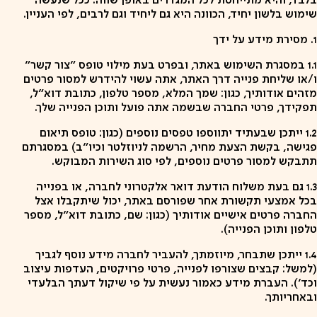
בלבד, והיא מתייחסת לכל המגדרים באופן שווה. ככל שנעשה
שימוש בלשון יחיד, הכוונה היא גם ליחיד וגם לרבים, לפי העניין.
1. מסירת מידע על ידך
1.1 במסגרת השימוש באתר, ובפרט בעת מילוי טופס "צור קשר"
ו/או שליחת פנייה דרך האתר, אתה עשוי להידרש למסור פרטים
מזהים אודותיך, כגון: שמך המלא, מספר טלפון, כתובת דוא"ל,
תפקידך, פרטי החברה שבשמה אתה פועל ותוכן הפנייה שלך.
1.2 ייתכן שבעתיד יתווספו טפסים נוספים (כגון: טופס תיאום
פגישה, בקשת הצעת מחיר, הרשמה לניוזלטר וכיו"ב) במסגרתם
תתבקש למסור פרטים נוספים, לפי סוג השירות המבוקש.
1.3 גם בעת משלוח הודעת דואר אלקטרוני לחברה, או בפנייה
בכל אמצעי תקשורת אחר שפורסם באתר, יכול שיתקבלו אצל
החברה פרטים אישיים אודותיך (כגון: שם, כתובת דוא"ל, מספר
טלפון ותוכן הפנייה).
1.4 ייתכן שתבחר, מיוזמתך, להעביר לחברה מידע נוסף לגביך
(למשל: קבצים שצורפו לפנייה, פרטי פרויקטים, העדפות עיצוב
וכד'). העברת מידע כאמור נעשית על פי שיקול דעתך הבלעדי
ובאחריותך.