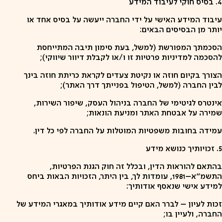
4. בסיס חוקי לעיבוד המידע
עיבוד המידע האישי על ידי החברה ייעשה על בסיס אחד או
יותר מן הבסיסים הבאים:
הסכמתך המפורשת (למשל, בעת סימון תיבה המתייחסת
להסכמה למדיניות פרטיות זו ו/או לקבלת דיוור שיווקי);
הצורך בקיום חוזה או נקיטת צעדים לקראת כריתת חוזה בינך
לבין החברה (למשל, הטיפול בפנייתך דרך האתר);
אינטרס לגיטימי של החברה בניהול העסק, שיפור השירות,
שמירה על אבטחת האתר ומניעת הונאות;
עמידה בחובות משפטיות המוטלות על החברה לפי כל דין.
5. זכויותיך כנושא מידע
בהתאם להוראות הדין, ובכלל זה חוק הגנת הפרטיות,
התשמ"א–1981, עומדות לך, בין היתר, הזכויות הבאות ביחס
למידע אישי שנאסף אודותיך:
זכות לעיון – לברר האם קיים מידע אודותיך במאגרי המידע של
החברה, ולעיין בו;