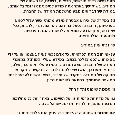
מפני גישה בלתי מורשית, פריצות, כשלים, או חשיפה של
המידע. בשימושך באתר אתה מודע לסיכונים אלו ומקבל אותם,
במידה שהדבר אינו נובע מרשלנות חמורה של החברה.
9.3 במקרה של אירוע אבטחת מידע מהותי אשר עלול לפגוע
בפרטיותך, החברה תפעל בהתאם להוראות הדין, לרבות, ככל
שיידרש, מתן הודעה מתאימה לרשות להגנת הפרטיות
ולנפגעים הרלוונטיים.
10. זכות עיון במידע
על-פי חוק הגנת הפרטיות, כל אדם זכאי לעיין בעצמו, או על ידי
בא כוחו שהסמיכו לכך בכתב, במידע שעליו המוחזק במאגרי
המידע של החברה. מצא האדם כי המידע עליו אינו נכון, שלם,
ברור או מעודכן, הוא רשאי לפנות לחברה בבקשה לתיקון או
מחיקה של המידע. במקרה של סירוב, רשאי האדם לערער לבית
המשפט המוסמך, בהתאם להוראות הדין.
11. סמכות שיפוט והדין החל
11.1 על מדיניות פרטיות זו, על השימוש באתר ועל כל מחלוקת
הנובעת מהם, יחולו דיני מדינת ישראל בלבד.
11.2 סמכות השיפוט הבלעדית בכל עניין הנוגע למדיניות זו