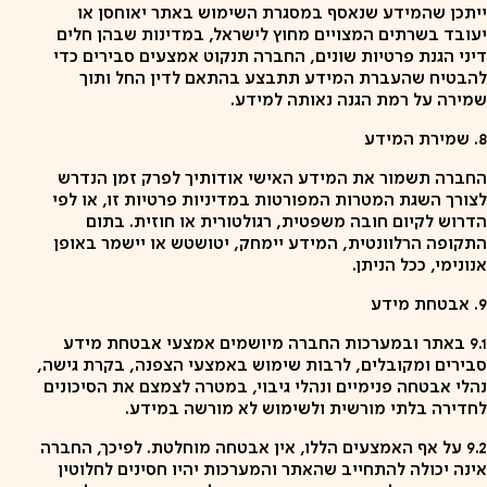
ייתכן שהמידע שנאסף במסגרת השימוש באתר יאוחסן או
יעובד בשרתים המצויים מחוץ לישראל, במדינות שבהן חלים
דיני הגנת פרטיות שונים, החברה תנקוט אמצעים סבירים כדי
להבטיח שהעברת המידע תתבצע בהתאם לדין החל ותוך
שמירה על רמת הגנה נאותה למידע.
8. שמירת המידע
החברה תשמור את המידע האישי אודותיך לפרק זמן הנדרש
לצורך השגת המטרות המפורטות במדיניות פרטיות זו, או לפי
הדרוש לקיום חובה משפטית, רגולטורית או חוזית. בתום
התקופה הרלוונטית, המידע יימחק, יטושטש או יישמר באופן
אנונימי, ככל הניתן.
9. אבטחת מידע
9.1 באתר ובמערכות החברה מיושמים אמצעי אבטחת מידע
סבירים ומקובלים, לרבות שימוש באמצעי הצפנה, בקרת גישה,
נהלי אבטחה פנימיים ונהלי גיבוי, במטרה לצמצם את הסיכונים
לחדירה בלתי מורשית ולשימוש לא מורשה במידע.
9.2 על אף האמצעים הללו, אין אבטחה מוחלטת. לפיכך, החברה
אינה יכולה להתחייב שהאתר והמערכות יהיו חסינים לחלוטין