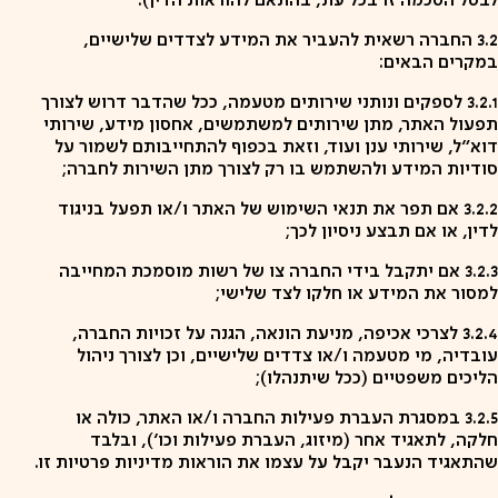
לבטל הסכמה זו בכל עת, בהתאם להוראות הדין).
3.2 החברה רשאית להעביר את המידע לצדדים שלישיים,
במקרים הבאים:
3.2.1 לספקים ונותני שירותים מטעמה, ככל שהדבר דרוש לצורך
תפעול האתר, מתן שירותים למשתמשים, אחסון מידע, שירותי
דוא"ל, שירותי ענן ועוד, וזאת בכפוף להתחייבותם לשמור על
סודיות המידע ולהשתמש בו רק לצורך מתן השירות לחברה;
3.2.2 אם תפר את תנאי השימוש של האתר ו/או תפעל בניגוד
לדין, או אם תבצע ניסיון לכך;
3.2.3 אם יתקבל בידי החברה צו של רשות מוסמכת המחייבה
למסור את המידע או חלקו לצד שלישי;
3.2.4 לצרכי אכיפה, מניעת הונאה, הגנה על זכויות החברה,
עובדיה, מי מטעמה ו/או צדדים שלישיים, וכן לצורך ניהול
הליכים משפטיים (ככל שיתנהלו);
3.2.5 במסגרת העברת פעילות החברה ו/או האתר, כולה או
חלקה, לתאגיד אחר (מיזוג, העברת פעילות וכו'), ובלבד
שהתאגיד הנעבר יקבל על עצמו את הוראות מדיניות פרטיות זו.