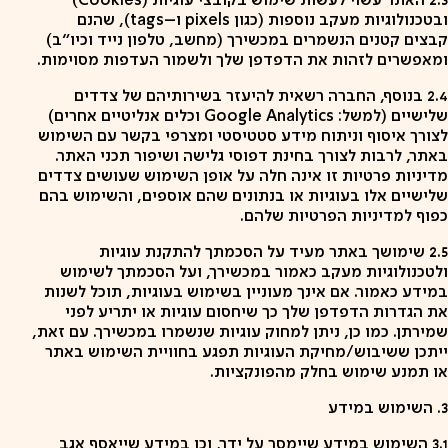
2.3 האתר עשוי לעשות שימוש בקובצי עוגיות (Cookies)
ובטכנולוגיות מעקב נוספות (כגון pixels ו–tags), שהנם
קבצים קטנים הנשמרים במכשירך (מחשב, טלפון נייד וכיו"ב)
ומאפשרים לזהות את הדפדפן שלך ולשמור העדפות מסוימות.
2.4 בנוסף, החברה רשאית להיעזר בשירותיהם של צדדים
שלישיים (למשל: Google Analytics וכלים אנליטיים אחרים)
לצורך איסוף וניתוח מידע סטטיסטי ומצרפי בקשר עם השימוש
באתר, לרבות לצורך בחינת דפוסי גלישה ושיפור תכני האתר.
מדיניות פרטיות זו אינה חלה על אופן השימוש שעושים צדדים
שלישיים אלו בעוגיות או בנתונים שהם אוספים, והשימוש בהם
כפוף למדיניות הפרטיות שלהם.
2.5 שימושך באתר מעיד על הסכמתך להתקנת עוגיות
ולטכנולוגיות מעקב כאמור במכשירך, ועל הסכמתך לשימוש
במידע כאמור. אם אינך מעוניין בשימוש בעוגיות, תוכל לשנות
את הגדרות הדפדפן שלך כך שיחסום עוגיות או יתריע לפני
שמירתן. כמו כן, ניתן למחוק עוגיות שנשמרו במכשירך. עם זאת,
ייתכן ששיבוש/מחיקת העוגיות תפגע בחוויית השימוש באתר
או תמנע שימוש בחלק מהפונקציות.
3. השימוש במידע
3.1 השימוש במידע שיימסר על ידך, וכן במידע שייאסף אגב