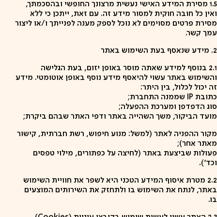
1.5 מסירת המידע האישי נעשית מרצונך החופשי ובהסכמתך,
ואין כל חובה חוקית למסור מידע זה. עם זאת, ייתכן כי ללא
מסירת פרטים מסוימים לא נוכל לספק מענה לפנייתך ו/או ליצור
עמך קשר.
2. מידע שנאסף בעת השימוש באתר
2.1 בנוסף למידע שאתה מוסר באופן יזום, בעת הגלישה
והשימוש באתר עשוי להיאסף מידע נוסף באופן אוטומטי. מידע
זה יכול לכלול, בין היתר:
כתובת IP שממנה התחברת;
סוג הדפדפן ומערכת ההפעלה;
מועד הביקור, משך השהייה באתר ודפי האתר שבהם ביקרת;
מקור ההפניה לאתר (למשל: מנוע חיפוש, רשת חברתית, קישור
מאתר אחר);
פעולות שביצעת באתר (לחיצה על כפתורים, מילוי טפסים
וכד').
2.2 מטרת איסוף המידע הטכני היא לשפר את חוויית השימוש
באתר, לנתח את השימוש בו ולתחזק את השירותים המוצעים
בו.