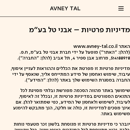
קפיצה
לתוכן
מדיניות פרטיות – אבני טל בע״מ
האתר www.avney-tal.co.il
(להלן: "האתר") מופעל על ידי חברת אבני טל בע"מ, ח.פ.
514188978, מרחוב אבן ספיר 4, תל אביב (להלן: "החברה").
מדיניות פרטיות זו מפרטת את הכללים וההוראות לעניין איסוף,
עיבוד, שימוש ואחסון של מידע המתייחס אליך, שנאסף על ידי
החברה במסגרת השימוש שלך באתר (להלן: "המידע").
שימושך באתר מהווה הסכמה מפורשת ובלתי מסויגת לכל
התנאים המפורטים במדיניות פרטיות זו, ובכלל זה לאיסוף,
לעיבוד, לשימוש ולאחסון של המידע, כפי שמתואר להלן. אם
אינך מסכים למדיניות זו, כולה או חלקה, הנך מתבקש להימנע
משימוש באתר.
יובהר כי מדיניות פרטיות זו מנוסחת בלשון זכר מטעמי נוחות