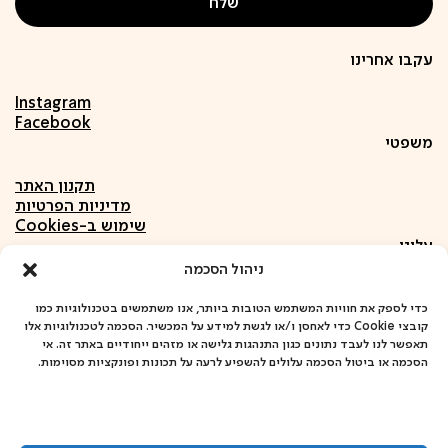
עקבו אחרינו
Instagram
Facebook
משפטי
תקנון האתר
מדיניות הפרטיות
שימוש ב-Cookies
עלינו
ניהול הסכמה
אודות
חומרים
כדי לספק את חוויות המשתמש הטובות ביותר, אנו משתמשים בטכנולוגיות כמו
קובצי Cookie כדי לאחסן ו/או לגשת למידע על המכשיר. הסכמה לטכנולוגיות אלו
פרויקטים
תאפשר לנו לעבד נתונים כגון התנהגות גלישה או מזהים ייחודיים באתר זה. אי
שיתופי פעולה
הסכמה או ביטול הסכמה עלולים להשפיע לרעה על תכונות ופונקציות מסוימות.
כתובתנו
אבן ספיר 4, שיכון דן, תל אביב