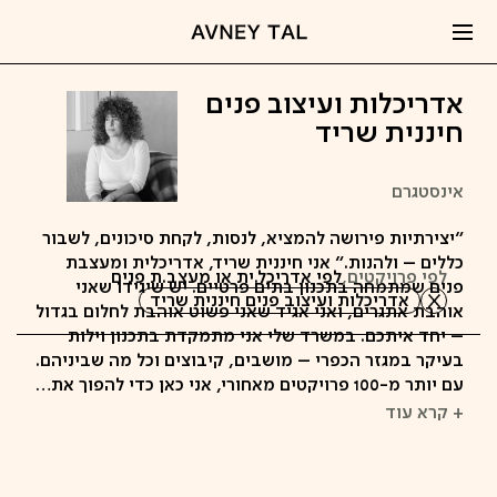
אדריכלות ועיצוב פנים
חיננית שריד
אינסטגרם
"יצירתיות פירושה להמציא, לנסות, לקחת סיכונים, לשבור
כללים – ולהנות." אני חיננית שריד, אדריכלית ומעצבת
לפי פרויקטים,
לפי אדריכל.ית או מעצב.ת פנים
פנים שמתמחה בתכנון בתים פרטיים. יש שיגידו שאני
אדריכלות ועיצוב פנים חיננית שריד
אוהבת אתגרים, ואני אגיד שאני פשוט אוהבת לחלום בגדול
– יחד איתכם. במשרד שלי אני מתמקדת בתכנון וילות
בעיקר במגזר הכפרי – מושבים, קיבוצים וכל מה שביניהם.
עם יותר מ-100 פרויקטים מאחורי, אני כאן כדי להפוך את…
+ קרא עוד