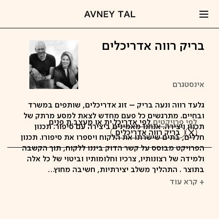
בריק רווה אדריכלים
אינסטגרם
גלעד רווה ונעה בריק – זוג אדריכלים, שותפים במשרד
ובחיים. מתרגשים כל פעם מחדש לצאת למסע מרתק של
לפי פרויקטים,
לפי אדריכל.ית או מעצב.ת פנים
תכנון ויצירה. אנחנו מאמינים ביצירה עם סיפור: תכנון
בריק רווה אדריכלים
חללים, בתים שישרתו את הלקוח ויספרו את סיפורו. תכנון
הפרויקט מבוסס על קשר הדוק ביננו ללקוח, תוך הקשבה
ולמידה של רצונותיו, צרכיו וחלומותיו וביטוי של כל אלה
בתוצר . התהליך משלב יצירתיות, חשיבה מחוץ…
+ קרא עוד