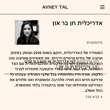
אדריכלית חן בר און
אינסטגרם
הסטודיו של האדריכלית, הוקם בשנת 2005 ועוסק בתכנון
ועיצוב של בתים פרטיים ודירות. אנו מאמינים שעיצוב טוב
לפי פרויקטים,
לפי אדריכל.ית או מעצב.ת פנים
הוא כזה המשלב חשיבה פרקטית ופונקציונאלית עם הצד
אדריכלית חן בר און
האסתטי, תוך קשר אישי צמוד והקשבה מתמדת לצרכי
הלקוח, אורח חייו וחלומותיו בכל שלבי התהליך. עבורנו כל
פרויקט חדש הוא חוויה מלהיבה ומאתגרת ואנו מלווים את
הפרויקט מתחילתו ועד סופו בהקפדה בלתי מתפשרת,
החל משלב…
+ קרא עוד