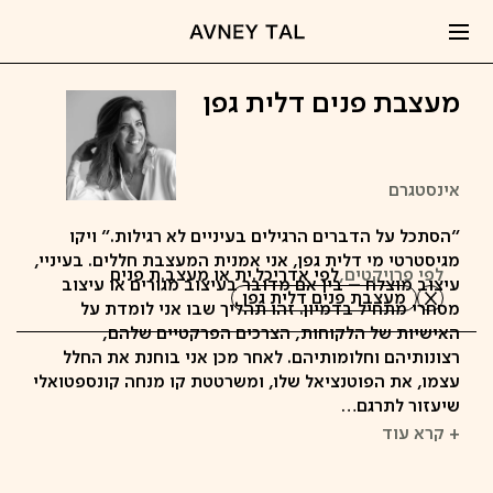
מעצבת פנים דלית גפן
אינסטגרם
"הסתכל על הדברים הרגילים בעיניים לא רגילות." ויקו
מגיסטרטי מי דלית גפן, אני אמנית המעצבת חללים. בעיניי,
לפי פרויקטים,
לפי אדריכל.ית או מעצב.ת פנים
עיצוב מוצלח – בין אם מדובר בעיצוב מגורים או עיצוב
מעצבת פנים דלית גפן
מסחרי מתחיל בדמיון. זהו תהליך שבו אני לומדת על
האישיות של הלקוחות, הצרכים הפרקטיים שלהם,
רצונותיהם וחלומותיהם. לאחר מכן אני בוחנת את החלל
עצמו, את הפוטנציאל שלו, ומשרטטת קו מנחה קונספטואלי
שיעזור לתרגם…
+ קרא עוד