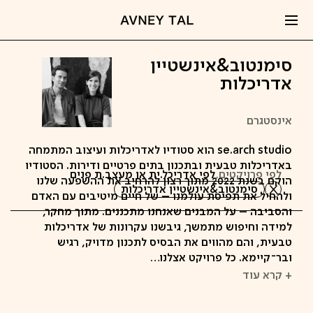
סימנטוב&אינשטיין
אדריכלות
אינסטגרם
se.arch studio הוא סטודיו לאדריכלות ועיצוב המתמחה
באדריכלות טבעית ובתכנון בתים פרטיים ודירות. הסטודיו
לפי פרויקטים,
לפי אדריכל.ית או מעצב.ת פנים
הוקם בשנת 2022 מתוך רצון להרחיב את ההשפעה שלנו
סימנטוב&אינשטיין אדריכלות
ולהחיל את תפיסת עולמנו – של חיים מיטיבים עם האדם
והסביבה – על המבנים שאנחנו מתכננים. מתוך מחקר,
למידה וחיפוש מתמשך, גיבשנו עקרונות של אדריכלות
טבעית, והם מהווים את הבסיס לתכנון מדויק, רגיש
ובר־קיימא. כל פרויקט אצלנו…
+ קרא עוד