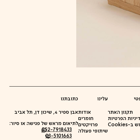
טי
עלינו
כתובתנו
תקנון האתר
אודות
אבן ספיר 4, שיכון דן, תל אביב
יניות הפרטיות
חומרים
לתיאום מראש של פגישה או סיור:
-Cookies
פרויקטים
052-7918433
שיתופי פעולה
03-5101663