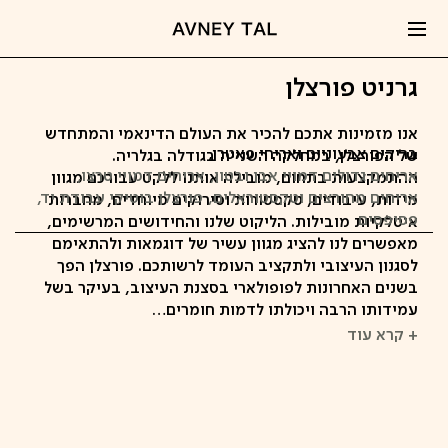
גרניט פורצלן
אנו מזמינות אתכם להכיר את העולם הדינאמי והמתחדש
בריקים צבעוניים ואריחי פאטרן
של הפורצלן, במחלקה השנייה בגודלה בגלריה.
אריחים גדולים דמויי אבן ובטון
אריחים דמויי טרצו
ההתמקצעות בתחום, מובילה אותנו ללקט עבורכם מגוון
אריחים מחורצים וטקסטוראלים
פורצלן בוטיקי עבודת יד
מידות, עיבודים, טקסטורות וסירוקים מיוחדים, מחברות
פסיפסים
איטלקיות מובילות. הליקוט שלנו והחידושים המרשימים,
מאפשרים לנו להציג מגוון עשיר של דוגמאות ולהתאימם
לסגנון העיצובי ולתקציב העומד לרשותכם. פורצלן הפך
בשנים האחרונות לפופולארי בסצנת העיצוב, בעיקר בשל
עמידותו הרבה ויכולתו לדמות חומרים…
+ קרא עוד