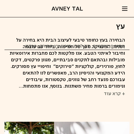
עץ
הבחירה בעץ כחומר טיבעי לעיצוב הבית היא בחירה על
מתוך פרוייקטים
דק לחוץ
חיפוי עץ מסורק
פרקט
זמנית, המעניקה נופך של חמימות, ביחד עם עוצמה
וחיבור לאיתני הטבע. אנו מלקטות לכם מחברות אירופאיות
מובילות ובהתאם לתקנים סביבתיים, מגוון פרקטים, דקים
לחוץ, פורנירים, קולקציות "פירוקים" וחיפויי עץ מסורקים.
הידע המקצועי והניסיון הרב, מאפשרים לנו להתאים
עבורכם מנעד רחב של גוונים, טקסטורות, עיבודים
וגימורים ברמות מחיר משתנות. בנוסף, אנו מתמחות…
+ קרא עוד
קפיצה
לתוכן