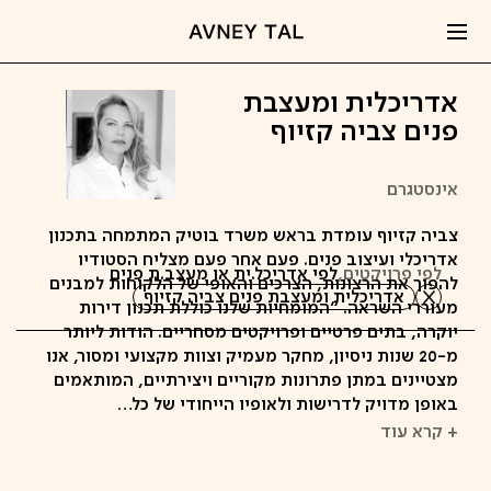
אדריכלית ומעצבת
פנים צביה קזיוף
אינסטגרם
צביה קזיוף עומדת בראש משרד בוטיק המתמחה בתכנון
אדריכלי ועיצוב פנים. פעם אחר פעם מצליח הסטודיו
לפי פרויקטים,
לפי אדריכל.ית או מעצב.ת פנים
להפוך את הרצונות, הצרכים והאופי של הלקוחות למבנים
אדריכלית ומעצבת פנים צביה קזיוף
מעוררי השראה. "המומחיות שלנו כוללת תכנון דירות
יוקרה, בתים פרטיים ופרויקטים מסחריים. הודות ליותר
מ-20 שנות ניסיון, מחקר מעמיק וצוות מקצועי ומסור, אנו
מצטיינים במתן פתרונות מקוריים ויצירתיים, המותאמים
באופן מדויק לדרישות ולאופיו הייחודי של כל…
+ קרא עוד