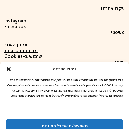
עקבו אחרינו
Instagram
Facebook
משפטי
תקנון האתר
מדיניות הפרטיות
שימוש ב-Cookies
עלינו
ניהול הסכמה
אודות
חומרים
כדי לספק את חוויות המשתמש הטובות ביותר, אנו משתמשים בטכנולוגיות כמו
קובצי Cookie כדי לאחסן ו/או לגשת למידע על המכשיר. הסכמה לטכנולוגיות אלו
פרויקטים
תאפשר לנו לעבד נתונים כגון התנהגות גלישה או מזהים ייחודיים באתר זה. אי
שיתופי פעולה
הסכמה או ביטול הסכמה עלולים להשפיע לרעה על תכונות ופונקציות מסוימות.
כתובתנו
אבן ספיר 4, שיכון דן, תל אביב
לתיאום מראש של פגישה או סיור:
מאפשר/ת את כל העוגיות
052-7918433