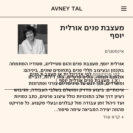
מעצבת פנים אורלית
יוסף
אינסטגרם
אורלית יוסף, מעצבת פנים והום סטיילינג, סטודיו המתמחה
בתכנון ובעיצוב חללי פנים בתחומים שונים, ביניהם:
לפי פרויקטים,
לפי אדריכל.ית או מעצב.ת פנים
אולמות תצוגה, בתים פרטיים, בתי דירות, לוביים
מעצבת פנים אורלית יוסף
ומשרדים, תוך דגש על מינימליזם צורני ופתרונות
איכותיים. ביצוע מדויק ומושלם בשלבי העבודה, מגיבוש
רעיון דרך שלב התוכניות כולל עיצוב פרטים, כתב כמויות
ועד ניהול זמן עבודה מול קבלנים ובעלי מקצוע. כל פרויקט
מהווה יצירה המביאה עימה סיפור…
+ קרא עוד