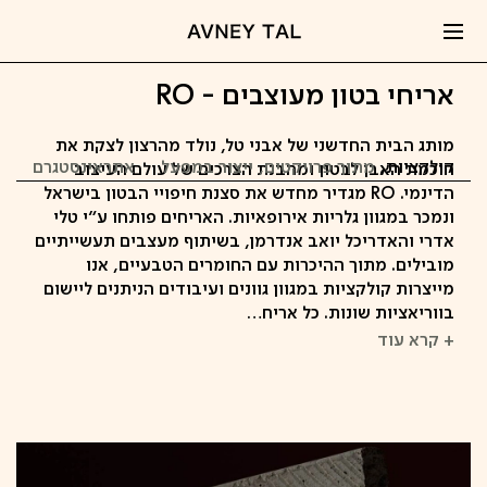
אריחי בטון מעוצבים - RO
מותג הבית החדשני של אבני טל, נולד מהרצון לצקת את
קולקציות
מתוך פרויקטים
ייצור במפעל
אתר
אינסטגרם
חוכמת האבן לבטון ומהבנת הצרכים של עולם העיצוב
הדינמי. RO מגדיר מחדש את סצנת חיפויי הבטון בישראל
ונמכר במגוון גלריות אירופאיות. האריחים פותחו ע"י טלי
אדרי והאדריכל יואב אנדרמן, בשיתוף מעצבים תעשייתיים
מובילים. מתוך ההיכרות עם החומרים הטבעיים, אנו
מייצרות קולקציות במגוון גוונים ועיבודים הניתנים ליישום
בווריאציות שונות. כל אריח…
+ קרא עוד
קפיצה
לתוכן