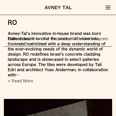
RO
Avney-Tal’s innovative in-house brand was born
Collections
from a desire to cast the wisdom of stone into
From Our Projects
Website
Instagram
Factory Production
concrete, combined with a deep understanding of
the ever-evolving needs of the dynamic world of
design. RO redefines Israel’s concrete cladding
landscape and is showcased in select galleries
across Europe. The tiles were developed by Tali
Edri and architect Yoav Anderman, in collaboration
with…
+ Read More
Jump
to
Content