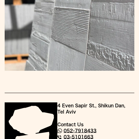
4 Even Sapir St., Shikun Dan,
Tel Aviv
Contact Us
052-7918433
03-5101663