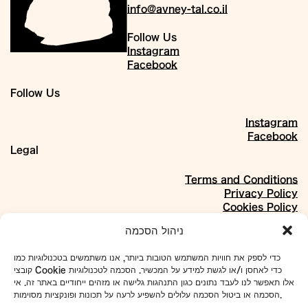
info@avney-tal.co.il
Follow Us
Instagram
Facebook
Follow Us
Instagram
Facebook
Legal
Terms and Conditions
Privacy Policy
Cookies Policy
About
ניהול הסכמה
Our Story
כדי לספק את חוויות המשתמש הטובות ביותר, אנו משתמשים בטכנולוגיות כמו
Materials
קובצי Cookie כדי לאחסן ו/או לגשת למידע על המכשיר. הסכמה לטכנולוגיות
Projects
אלו תאפשר לנו לעבד נתונים כגון התנהגות גלישה או מזהים ייחודיים באתר זה. אי
Collaborations
הסכמה או ביטול הסכמה עלולים להשפיע לרעה על תכונות ופונקציות מסוימות.
Our Address: