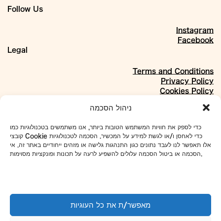
Follow Us
Instagram
Facebook
Legal
Terms and Conditions
Privacy Policy
Cookies Policy
About
ניהול הסכמה
Our Story
כדי לספק את חוויות המשתמש הטובות ביותר, אנו משתמשים בטכנולוגיות כמו
Materials
קובצי Cookie כדי לאחסן ו/או לגשת למידע על המכשיר. הסכמה לטכנולוגיות
Projects
אלו תאפשר לנו לעבד נתונים כגון התנהגות גלישה או מזהים ייחודיים באתר זה. אי
Collaborations
הסכמה או ביטול הסכמה עלולים להשפיע לרעה על תכונות ופונקציות מסוימות.
Our Address:
4 Even Sapir St., Shikun Dan, Tel Aviv
To set up tours and meetings:
מאפשר/ת את כל העוגיות
WhatsApp
052-7918433