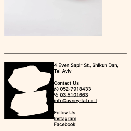
4 Even Sapir St., Shikun Dan,
Tel Aviv
Contact Us
052-7918433
03-5101663
info@avney-tal.co.il
Follow Us
Instagram
Facebook