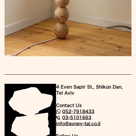
4 Even Sapir St., Shikun Dan,
Tel Aviv
Contact Us
052-7918433
03-5101663
info@avney-tal.co.il
Follow Us