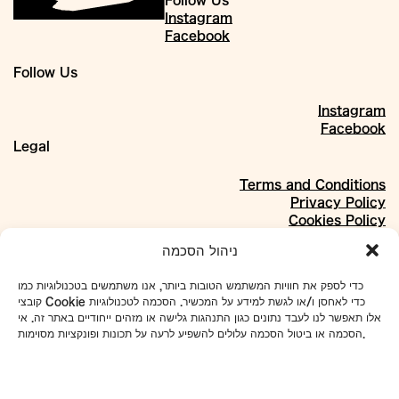
Instagram
Facebook
Follow Us
Instagram
Facebook
Legal
Terms and Conditions
Privacy Policy
Cookies Policy
About
ניהול הסכמה
Our Story
כדי לספק את חוויות המשתמש הטובות ביותר, אנו משתמשים בטכנולוגיות כמו
Materials
קובצי Cookie כדי לאחסן ו/או לגשת למידע על המכשיר. הסכמה לטכנולוגיות
Projects
אלו תאפשר לנו לעבד נתונים כגון התנהגות גלישה או מזהים ייחודיים באתר זה. אי
Collaborations
הסכמה או ביטול הסכמה עלולים להשפיע לרעה על תכונות ופונקציות מסוימות.
Our Address:
4 Even Sapir St., Shikun Dan, Tel Aviv