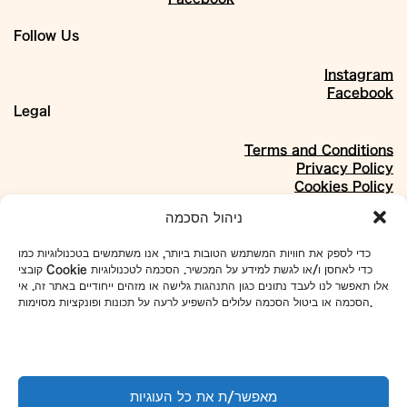
Follow Us
Instagram
Facebook
Legal
Terms and Conditions
Privacy Policy
Cookies Policy
About
ניהול הסכמה
Our Story
כדי לספק את חוויות המשתמש הטובות ביותר, אנו משתמשים בטכנולוגיות כמו
Materials
קובצי Cookie כדי לאחסן ו/או לגשת למידע על המכשיר. הסכמה לטכנולוגיות
Projects
אלו תאפשר לנו לעבד נתונים כגון התנהגות גלישה או מזהים ייחודיים באתר זה. אי
Collaborations
הסכמה או ביטול הסכמה עלולים להשפיע לרעה על תכונות ופונקציות מסוימות.
Our Address:
4 Even Sapir St., Shikun Dan, Tel Aviv
To set up tours and meetings:
מאפשר/ת את כל העוגיות