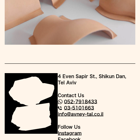
4 Even Sapir St., Shikun Dan,
Tel Aviv
Contact Us
052-7918433
03-5101663
info@avney-tal.co.il
Follow Us
Instagram
Facebook