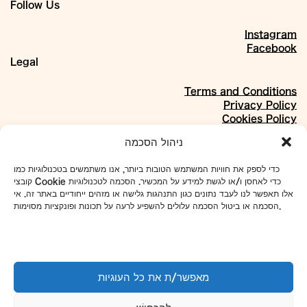
Follow Us
Instagram
Facebook
Legal
Terms and Conditions
Privacy Policy
Cookies Policy
About
ניהול הסכמה
Our Story
כדי לספק את חוויות המשתמש הטובות ביותר, אנו משתמשים בטכנולוגיות כמו
Materials
קובצי Cookie כדי לאחסן ו/או לגשת למידע על המכשיר. הסכמה לטכנולוגיות
Projects
אלו תאפשר לנו לעבד נתונים כגון התנהגות גלישה או מזהים ייחודיים באתר זה. אי
Collaborations
הסכמה או ביטול הסכמה עלולים להשפיע לרעה על תכונות ופונקציות מסוימות.
Our Address:
4 Even Sapir St., Shikun Dan, Tel Aviv
To set up tours and meetings:
מאפשר/ת את כל העוגיות
WhatsApp
052-7918433
Phone
03-5101663