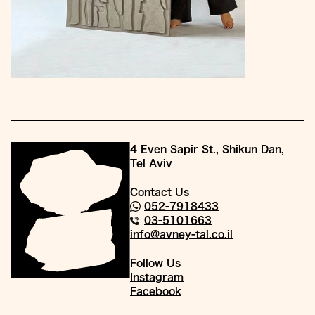
4 Even Sapir St., Shikun Dan,
Tel Aviv
Contact Us
052-7918433
03-5101663
info@avney-tal.co.il
Follow Us
Instagram
Facebook