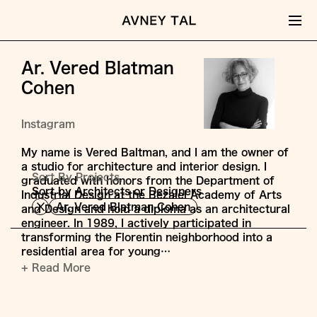
Ar. Vered Blatman
Cohen
Instagram
My name is Vered Baltman, and I am the owner of
a studio for architecture and interior design. I
Sort By Projects,
graduated with honors from the Department of
Sort by Architects or Designers
Industrial Design at the Bezalel Academy of Arts
Ar. Vered Blatman Cohen
and Design and hold a diploma as an architectural
engineer. In 1989, I actively participated in
transforming the Florentin neighborhood into a
residential area for young…
+ Read More