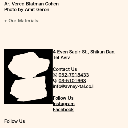
Ar. Vered Blatman Cohen
Photo by Amit Geron
+
Our Materials:
4 Even Sapir St., Shikun Dan,
Tel Aviv
Contact Us
052-7918433
03-5101663
info@avney-tal.co.il
Follow Us
Instagram
Facebook
Follow Us