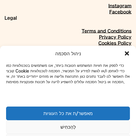
Instagram
Facebook
Legal
Terms and Conditions
Privacy Policy
Cookies Policy
About
ניהול הסכמה
Our Story
כדי לספק את חוויות המשתמש הטובות ביותר, אנו משתמשים בטכנולוגיות כמו
Materials
קובצי Cookie כדי לאחסן ו/או לגשת למידע על המכשיר. הסכמה לטכנולוגיות
Projects
אלו תאפשר לנו לעבד נתונים כגון התנהגות גלישה או מזהים ייחודיים באתר זה. אי
Collaborations
הסכמה או ביטול הסכמה עלולים להשפיע לרעה על תכונות ופונקציות מסוימות.
Our Address:
4 Even Sapir St., Shikun Dan, Tel Aviv
To set up tours and meetings:
מאפשר/ת את כל העוגיות
WhatsApp
052-7918433
Phone
03-5101663
לְהַכּחִישׁ