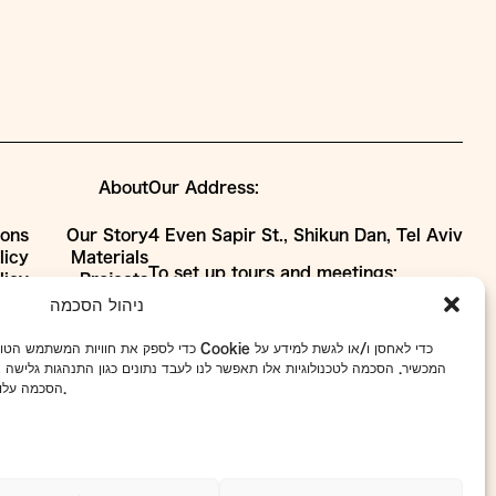
About
Our Address:
ions
Our Story
4 Even Sapir St., Shikun Dan, Tel Aviv
licy
Materials
To set up tours and meetings:
licy
Projects
WhatsApp
052-7918433
Collaborations
ניהול הסכמה
Phone
03-5101663
כדי לספק את Cookie כדי לאחסן ו/או לגשת למידע על
info@avney-tal.co.il
המכשיר. הסכמה לטכנולוגיות אלו תאפשר לנו לעבד נתונים כגון התנהגות גלישה א
הסכמה עלולים להשפיע לרעה על תכונות ופונקציות מסוימות.